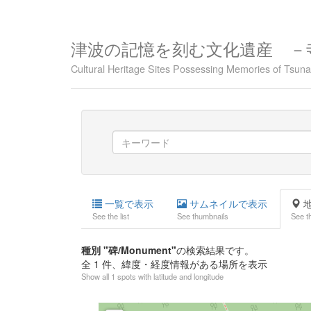
津波の記憶を刻む文化遺産 －
Cultural Heritage Sites Possessing Memories of Tsu
一覧で表示
サムネイルで表示
地
See the list
See thumbnails
See t
種別 "碑/Monument"
の検索結果です。
全
1
件、緯度・経度情報がある場所を表示
Show all 1 spots with latitude and longitude