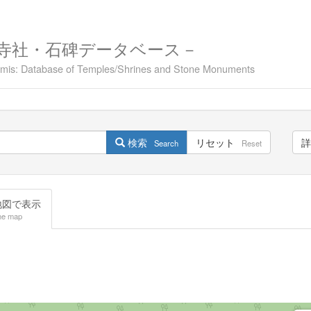
寺社・石碑データベース－
namis: Database of Temples/Shrines and Stone Monuments
検索
リセット
詳
Search
Reset
図で表示
he map