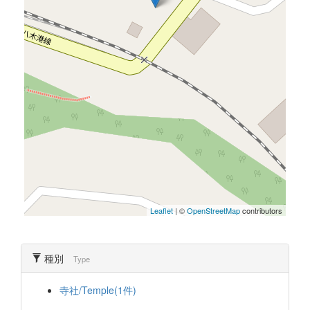
Leaflet
| ©
OpenStreetMap
contributors
種別
Type
寺社/Temple(1件)