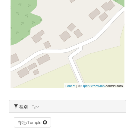
Leaflet
| ©
OpenStreetMap
contributors
種別
Type
寺社/Temple