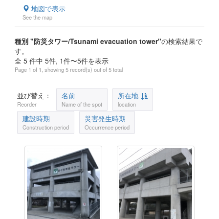
地図で表示
See the map
種別 "防災タワー/Tsunami evacuation tower"
の検索結果で
す。
全 5 件中 5件, 1件〜5件を表示
Page 1 of 1, showing 5 record(s) out of 5 total
並び替え：
名前
所在地
Reorder
Name of the spot
location
建設時期
災害発生時期
Construction period
Occurrence period