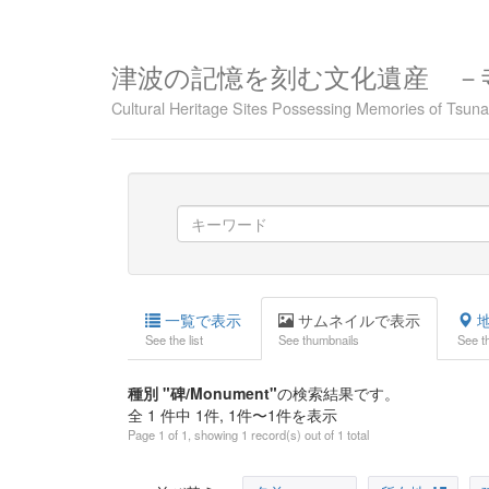
津波の記憶を刻む文化遺産 －
Cultural Heritage Sites Possessing Memories of Tsu
一覧で表示
サムネイルで表示
地
See the list
See thumbnails
See t
種別 "碑/Monument"
の検索結果です。
全 1 件中 1件, 1件〜1件を表示
Page 1 of 1, showing 1 record(s) out of 1 total