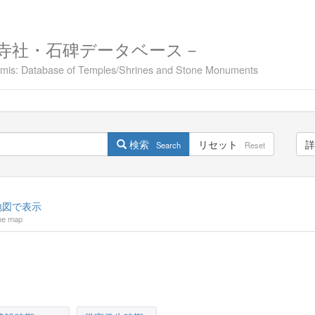
寺社・石碑データベース－
namis: Database of Temples/Shrines and Stone Monuments
検索
リセット
詳
Search
Reset
図で表示
he map