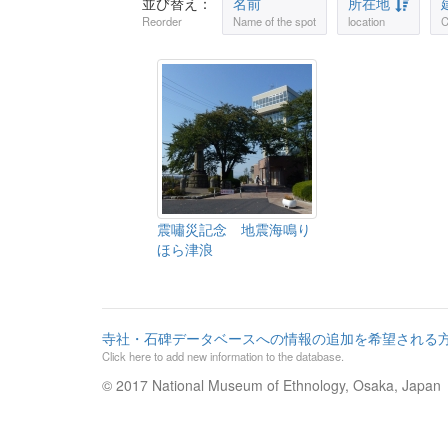
並び替え：
名前
所在地
Reorder
Name of the spot
location
C
震嘯災記念 地震海鳴り
ほら津浪
寺社・石碑データベースへの情報の追加を希望される
Click here to add new information to the database.
© 2017 National Museum of Ethnology, Osaka, Japan