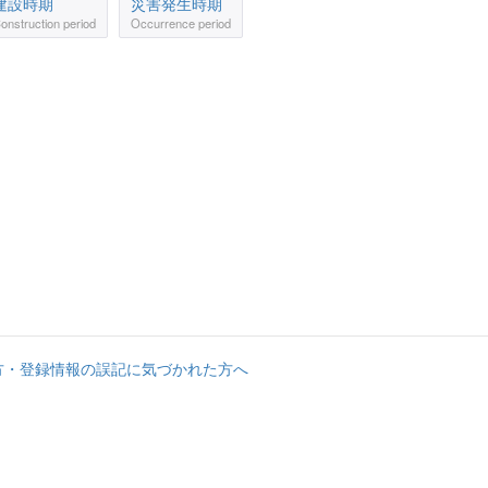
建設時期
災害発生時期
onstruction period
Occurrence period
方・登録情報の誤記に気づかれた方へ