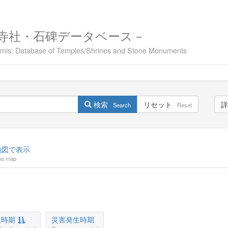
寺社・石碑データベース－
namis: Database of Temples/Shrines and Stone Monuments
検索
リセット
詳
Search
Reset
図で表示
he map
設時期
災害発生時期