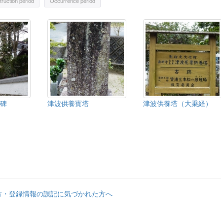
ruction period
Occurrence period
碑
津波供養寳塔
津波供養塔（大乗経）
方・登録情報の誤記に気づかれた方へ