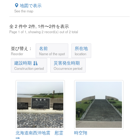
地図で表示
See the map
全 2 件中 2件, 1件〜2件を表示
Page 1 of 1, showing 2 record(s) out of 2 total
並び替え：
名前
所在地
Reorder
Name of the spot
location
建設時期
災害発生時期
Construction period
Occurrence period
北海道南西沖地震 慰霊
時空翔
碑