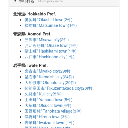
市町村名
Municipality name
北海道/ Hokkaido Pref.
奥尻町/ Okushiri town(2件)
松前町/ Matsumae town(1件)
青森県/ Aomori Pref.
三沢市/ Misawa city(2件)
おいらせ町/ Oirase town(1件)
階上町/ Hashikami town(1件)
八戸市/ Hachinohe city(1件)
岩手県/ Iwate Pref.
宮古市/ Miyako city(29件)
釜石市/ Kamaishi city(24件)
大船渡市/ Ofunato city(20件)
陸前高田市/ Rikuzentakada city(20件)
久慈市/ Kuji city(5件)
山田町/ Yamada town(5件)
大槌町/ Otsuchi town(4件)
田野畑村/ Tanohata village(3件)
洋野町/ Hirono town(3件)
岩泉町/ Iwaizumi town (1件)