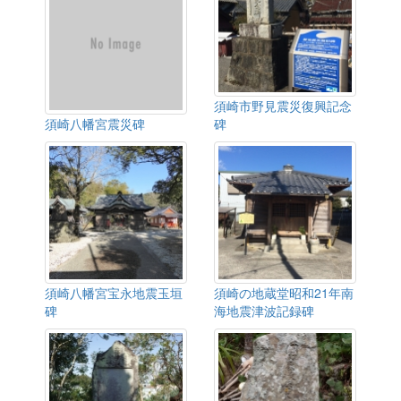
須崎市野見震災復興記念
須崎八幡宮震災碑
碑
須崎八幡宮宝永地震玉垣
須崎の地蔵堂昭和21年南
碑
海地震津波記録碑