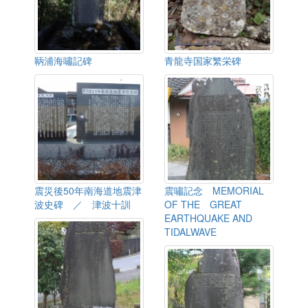
鞆浦海嘯記碑
青龍寺国家繁栄碑
震災後50年南海道地震津
震嘯記念 MEMORIAL
波史碑 ／ 津波十訓
OF THE GREAT
EARTHQUAKE AND
TIDALWAVE