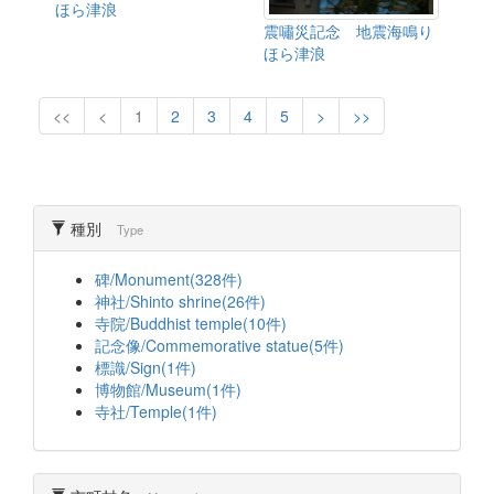
ほら津浪
震嘯災記念 地震海鳴り
ほら津浪
<<
<
1
2
3
4
5
>
>>
種別
Type
碑/Monument(328件)
神社/Shinto shrine(26件)
寺院/Buddhist temple(10件)
記念像/Commemorative statue(5件)
標識/Sign(1件)
博物館/Museum(1件)
寺社/Temple(1件)