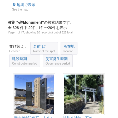
地図で表示
See the map
種別 "碑/Monument"
の検索結果です。
全 328 件中 20件, 1件〜20件を表示
Page 1 of 17, showing 20 record(s) out of 328 total
並び替え：
名前
所在地
Reorder
Name of the spot
location
建設時期
災害発生時期
Construction period
Occurrence period
鹿折津波記憶石～未来へ
鵠和光神社 石碑