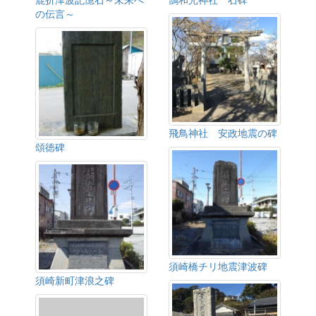
の伝言～
飛鳥神社 安政地震の碑
頌徳碑
須崎橋チリ地震津波碑
須崎新町津浪之碑