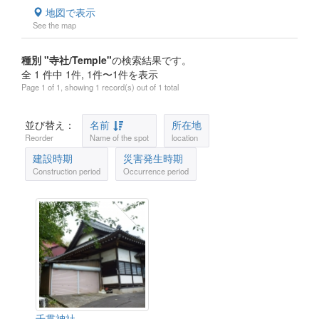
地図で表示
See the map
種別 "寺社/Temple"
の検索結果です。
全 1 件中 1件, 1件〜1件を表示
Page 1 of 1, showing 1 record(s) out of 1 total
並び替え：
名前
所在地
Reorder
Name of the spot
location
建設時期
災害発生時期
Construction period
Occurrence period
千貫神社