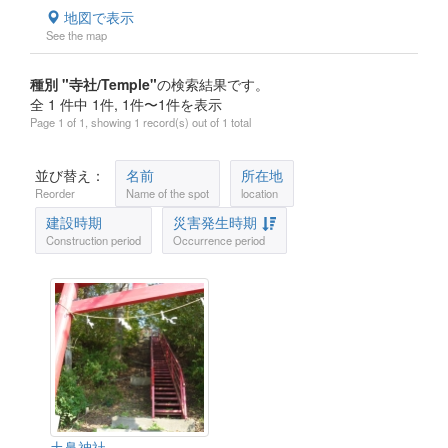
地図で表示
See the map
種別 "寺社/Temple"
の検索結果です。
全 1 件中 1件, 1件〜1件を表示
Page 1 of 1, showing 1 record(s) out of 1 total
並び替え：
名前
所在地
Reorder
Name of the spot
location
建設時期
災害発生時期
Construction period
Occurrence period
土鼻神社