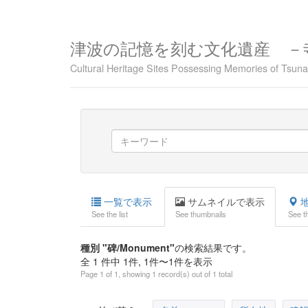
津波の記憶を刻む文化遺産 －
Cultural Heritage Sites Possessing Memories of Tsu
一覧で表示
サムネイルで表示
地
See the list
See thumbnails
See t
種別 "碑/Monument"
の検索結果です。
全 1 件中 1件, 1件〜1件を表示
Page 1 of 1, showing 1 record(s) out of 1 total