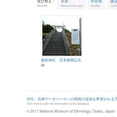
並び替え：
名前
所在地
建
Reorder
Name of the spot
location
Const
厳島神社 災害復興記念
碑
寺社・石碑データベースへの情報の追加を希望される
Click here to add new information to the database.
© 2017 National Museum of Ethnology, Osaka, Japan