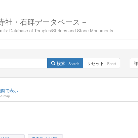
寺社・石碑データベース－
namis: Database of Temples/Shrines and Stone Monuments
検索
リセット
詳
Search
Reset
図で表示
he map