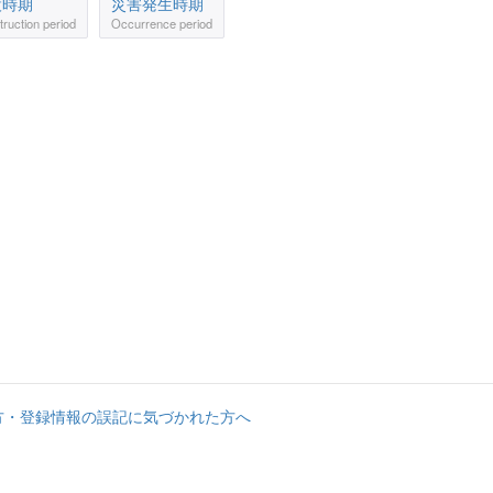
設時期
災害発生時期
ruction period
Occurrence period
方・登録情報の誤記に気づかれた方へ