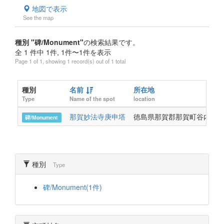
地図で表示
See the map
種別 "碑/Monument"
の検索結果です。
全 1 件中 1件, 1件〜1件を表示
Page 1 of 1, showing 1 record(s) out of 1 total
種別
名前
所在地
Type
Name of the spot
location
那賀妙法寺庚申塔
徳島県那賀郡那賀町谷内字下
碑/Monument
種別
Type
碑/Monument(1件)