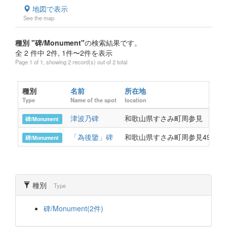
地図で表示
See the map
種別 "碑/Monument"
の検索結果です。
全 2 件中 2件, 1件〜2件を表示
Page 1 of 1, showing 2 record(s) out of 2 total
種別
名前
所在地
Type
Name of the spot
location
津波乃碑
和歌山県すさみ町周参見
碑/Monument
「為後鑒」碑
和歌山県すさみ町周参見4996
碑/Monument
種別
Type
碑/Monument(2件)