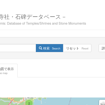
寺社・石碑データベース－
namis: Database of Temples/Shrines and Stone Monuments
検索
リセット
詳
Search
Reset
図で表示
he map
2