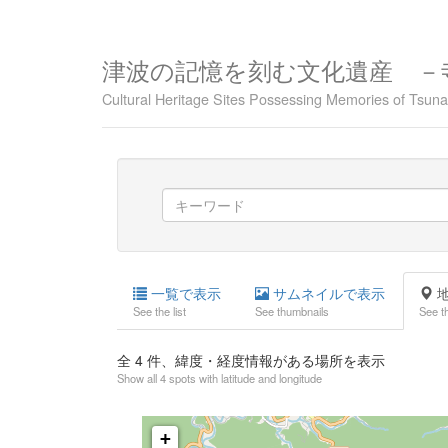
津波の記憶を刻む文化遺産 －
Cultural Heritage Sites Possessing Memories of Tsu
一覧で表示
サムネイルで表示
地
See the list
See thumbnails
See t
全
4
件、緯度・経度情報がある場所を表示
Show all 4 spots with latitude and longitude
+