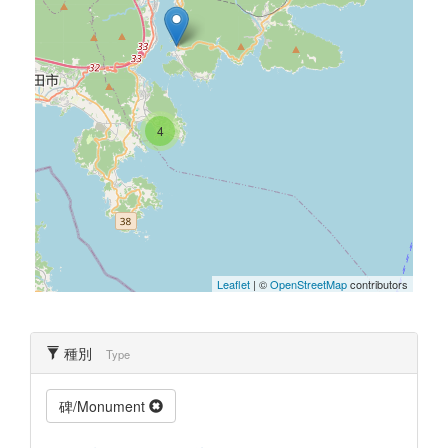
4
Leaflet
| ©
OpenStreetMap
contributors
種別
Type
碑/Monument