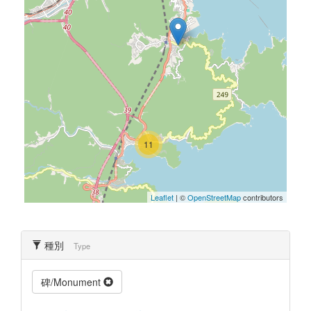
11
Leaflet
| ©
OpenStreetMap
contributors
種別
Type
碑/Monument