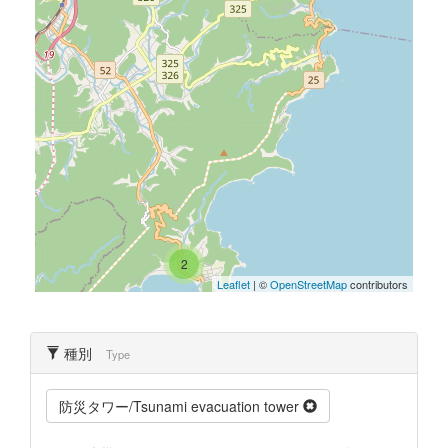
2
Leaflet
| ©
OpenStreetMap
contributors
種別
Type
防災タワー/Tsunami evacuation tower