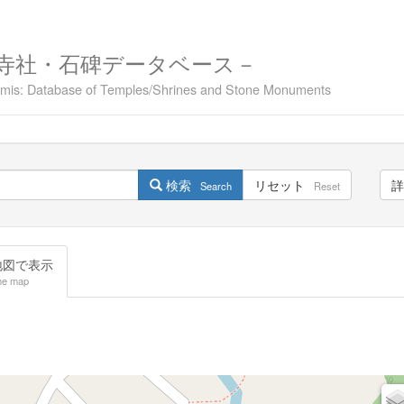
寺社・石碑データベース－
namis: Database of Temples/Shrines and Stone Monuments
検索
リセット
詳
Search
Reset
図で表示
he map