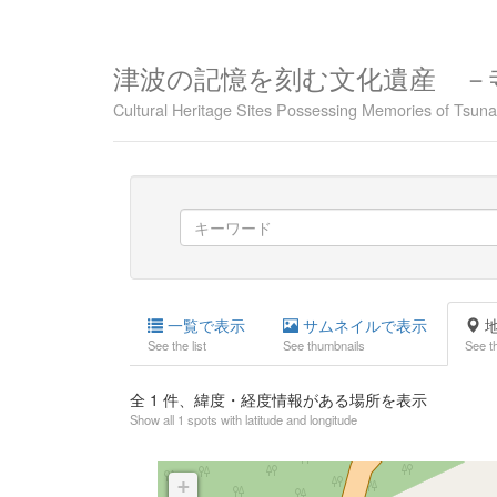
津波の記憶を刻む文化遺産 －
Cultural Heritage Sites Possessing Memories of Tsu
一覧で表示
サムネイルで表示
地
See the list
See thumbnails
See t
全
1
件、緯度・経度情報がある場所を表示
Show all 1 spots with latitude and longitude
+