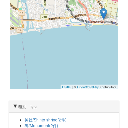
Leaflet
| ©
OpenStreetMap
contributors
種別
Type
神社/Shinto shrine(2件)
碑/Monument(2件)