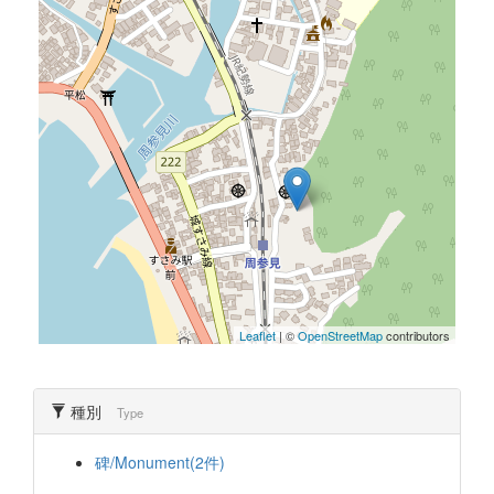
Leaflet
| ©
OpenStreetMap
contributors
種別
Type
碑/Monument(2件)