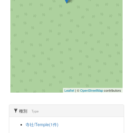
Leaflet
| ©
OpenStreetMap
contributors
種別
Type
寺社/Temple(1件)