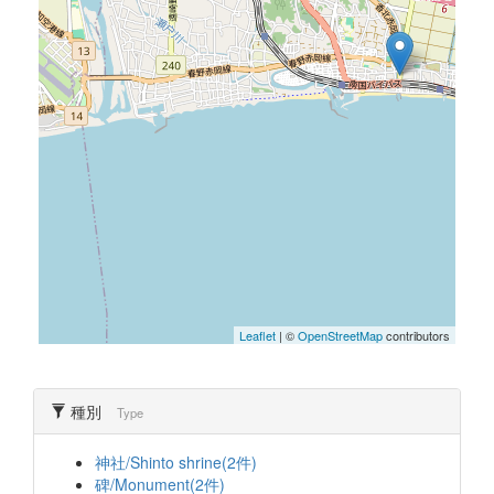
Leaflet
| ©
OpenStreetMap
contributors
種別
Type
神社/Shinto shrine(2件)
碑/Monument(2件)