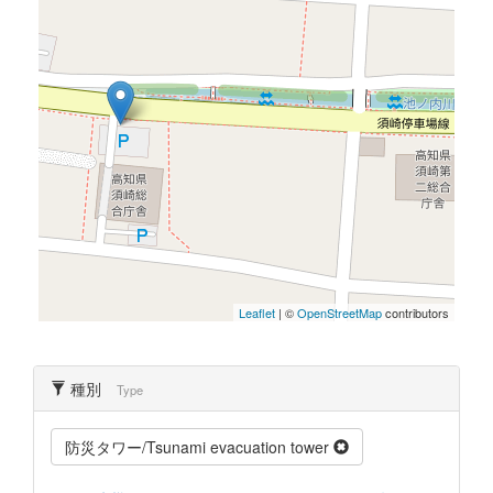
Leaflet
| ©
OpenStreetMap
contributors
種別
Type
防災タワー/Tsunami evacuation tower