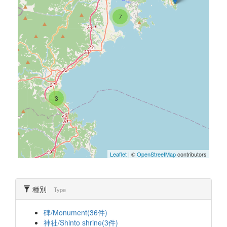
7
3
Leaflet
| ©
OpenStreetMap
contributors
種別
Type
碑/Monument(36件)
神社/Shinto shrine(3件)