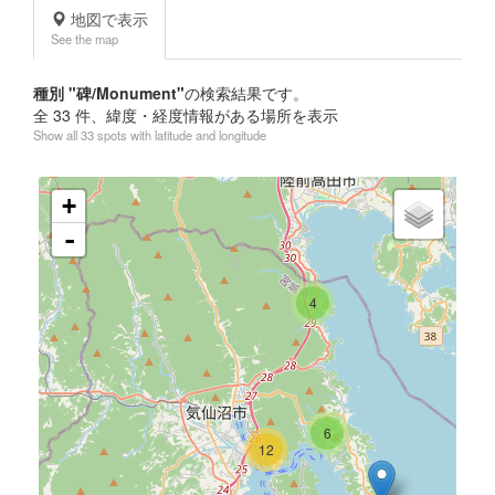
地図で表示
See the map
種別 "碑/Monument"
の検索結果です。
全
33
件、緯度・経度情報がある場所を表示
Show all 33 spots with latitude and longitude
+
-
4
6
12