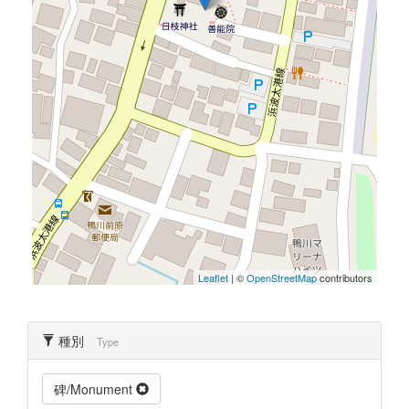
Leaflet
| ©
OpenStreetMap
contributors
種別
Type
碑/Monument