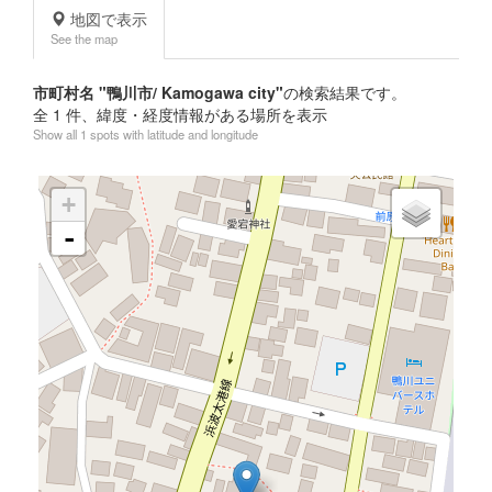
地図で表示
See the map
市町村名 "鴨川市/ Kamogawa city"
の検索結果です。
全
1
件、緯度・経度情報がある場所を表示
Show all 1 spots with latitude and longitude
+
-