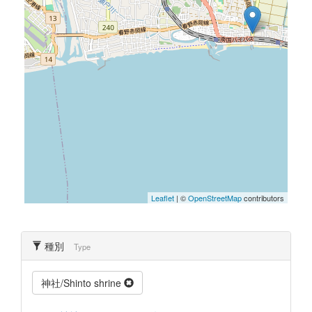
Leaflet
| ©
OpenStreetMap
contributors
種別
Type
神社/Shinto shrine