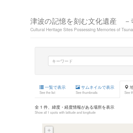
津波の記憶を刻む文化遺産 －
Cultural Heritage Sites Possessing Memories of Tsu
一覧で表示
サムネイルで表示
地
See the list
See thumbnails
See t
全
1
件、緯度・経度情報がある場所を表示
Show all 1 spots with latitude and longitude
+