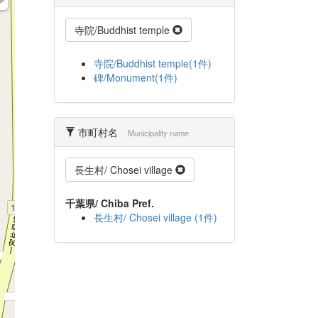
寺院/Buddhist temple
寺院/Buddhist temple(1件)
碑/Monument(1件)
市町村名
Municipality name
長生村/ Chosei village
千葉県/ Chiba Pref.
長生村/ Chosei village (1件)