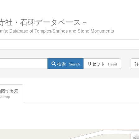
寺社・石碑データベース－
namis: Database of Temples/Shrines and Stone Monuments
検索
リセット
詳
Search
Reset
図で表示
he map