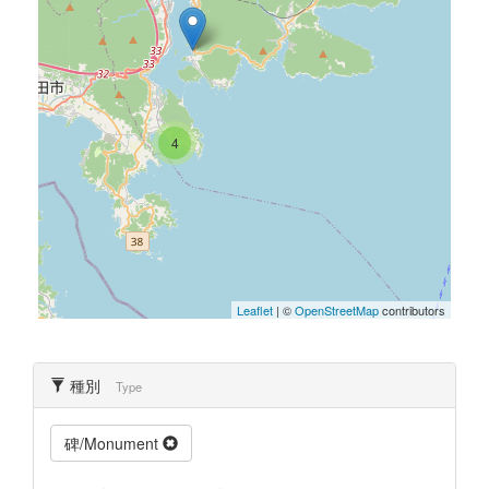
4
Leaflet
| ©
OpenStreetMap
contributors
種別
Type
碑/Monument