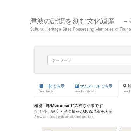
津波の記憶を刻む文化遺産 －
Cultural Heritage Sites Possessing Memories of Tsu
一覧で表示
サムネイルで表示
地
See the list
See thumbnails
See t
種別 "碑/Monument"
の検索結果です。
全
1
件、緯度・経度情報がある場所を表示
Show all 1 spots with latitude and longitude