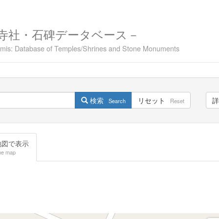
寺社・石碑データベース－
namis: Database of Temples/Shrines and Stone Monuments
検索
リセット
詳
Search
Reset
図で表示
he map