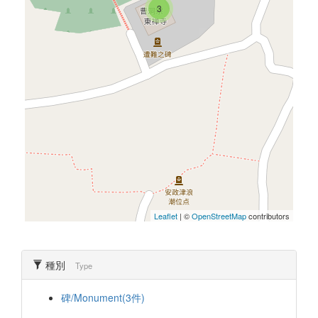
3
Leaflet
| ©
OpenStreetMap
contributors
種別
Type
碑/Monument(3件)