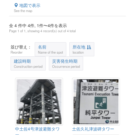
地図で表示
See the map
全 4 件中 4件, 1件〜4件を表示
Page 1 of 1, showing 4 record(s) out of 4 total
並び替え：
名前
所在地
Reorder
Name of the spot
location
建設時期
災害発生時期
Construction period
Occurrence period
中土佐4号津波避難タワ
土佐久礼津波碑タワー
ー