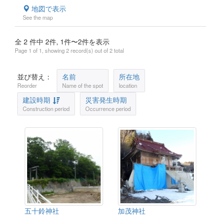
地図で表示
See the map
全 2 件中 2件, 1件〜2件を表示
Page 1 of 1, showing 2 record(s) out of 2 total
並び替え：
名前
所在地
Reorder
Name of the spot
location
建設時期
災害発生時期
Construction period
Occurrence period
五十鈴神社
加茂神社