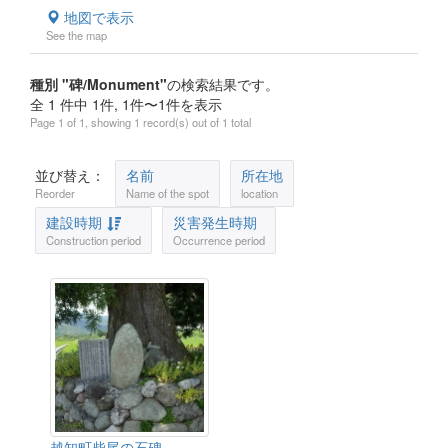
地図で表示
See the map
種別 "碑/Monument"
の検索結果です。
全 1 件中 1件, 1件〜1件を表示
Page 1 of 1, showing 1 record(s) out of 1 total
並び替え：
名前
所在地
Reorder
Name of the spot
location
建設時期
災害発生時期
Construction period
Occurrence period
越知町柴尾の石碑