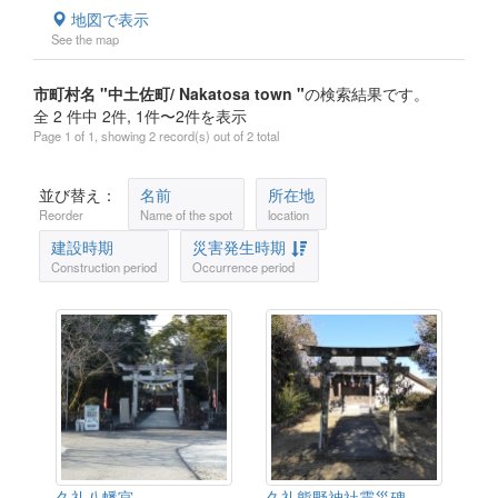
地図で表示
See the map
市町村名 "中土佐町/ Nakatosa town "
の検索結果です。
全 2 件中 2件, 1件〜2件を表示
Page 1 of 1, showing 2 record(s) out of 2 total
並び替え：
名前
所在地
Reorder
Name of the spot
location
建設時期
災害発生時期
Construction period
Occurrence period
久礼八幡宮
久礼熊野神社震災碑