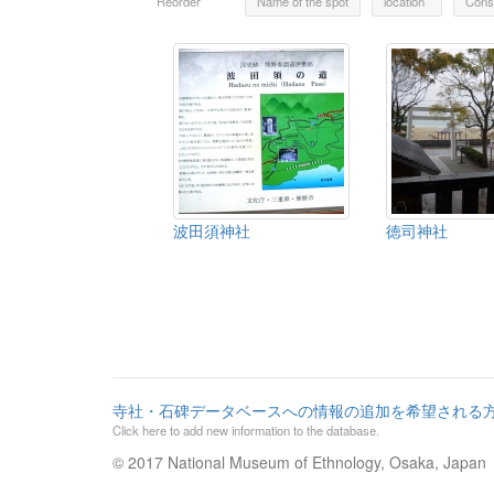
Reorder
Name of the spot
location
Const
波田須神社
徳司神社
寺社・石碑データベースへの情報の追加を希望される
Click here to add new information to the database.
© 2017 National Museum of Ethnology, Osaka, Japan