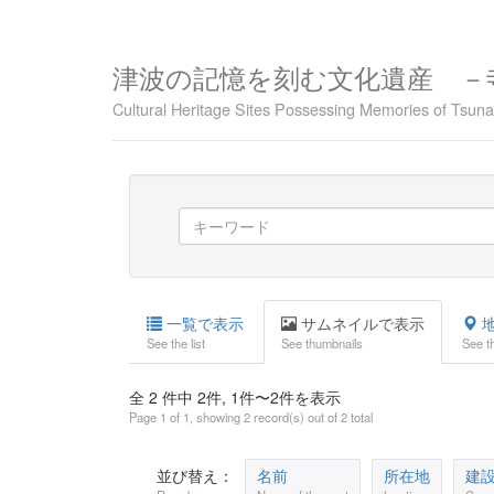
津波の記憶を刻む文化遺産 －
Cultural Heritage Sites Possessing Memories of Tsu
一覧で表示
サムネイルで表示
地
See the list
See thumbnails
See t
全 2 件中 2件, 1件〜2件を表示
Page 1 of 1, showing 2 record(s) out of 2 total
並び替え：
名前
所在地
建