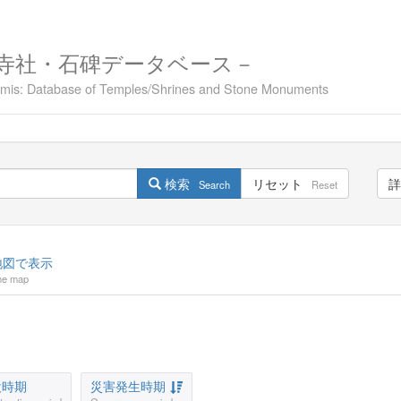
寺社・石碑データベース－
namis: Database of Temples/Shrines and Stone Monuments
検索
リセット
詳
Search
Reset
図で表示
he map
設時期
災害発生時期