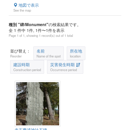
地図で表示
See the map
種別 "碑/Monument"
の検索結果です。
全 1 件中 1件, 1件〜1件を表示
Page 1 of 1, showing 1 record(s) out of 1 total
並び替え：
名前
所在地
Reorder
Name of the spot
location
建設時期
災害発生時期
Construction period
Occurrence period
赤石豊浦神社石碑