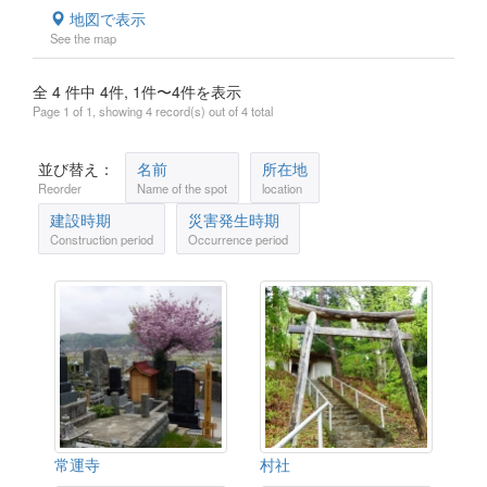
地図で表示
See the map
全 4 件中 4件, 1件〜4件を表示
Page 1 of 1, showing 4 record(s) out of 4 total
並び替え：
名前
所在地
Reorder
Name of the spot
location
建設時期
災害発生時期
Construction period
Occurrence period
常運寺
村社