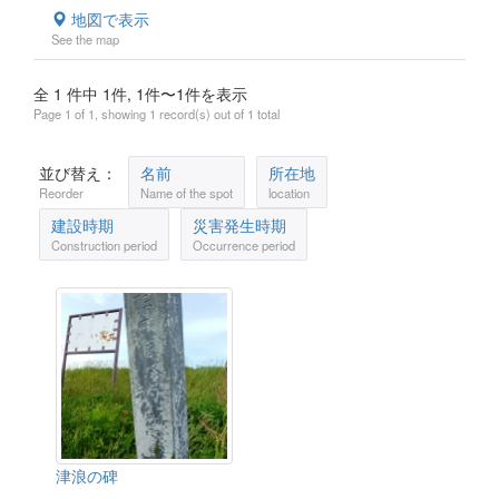
地図で表示
See the map
全 1 件中 1件, 1件〜1件を表示
Page 1 of 1, showing 1 record(s) out of 1 total
並び替え：
名前
所在地
Reorder
Name of the spot
location
建設時期
災害発生時期
Construction period
Occurrence period
津浪の碑