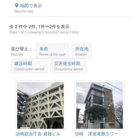
地図で表示
See the map
全 2 件中 2件, 1件〜2件を表示
Page 1 of 1, showing 2 record(s) out of 2 total
並び替え：
名前
所在地
Reorder
Name of the spot
location
建設時期
災害発生時期
Construction period
Occurrence period
須崎総合庁舎 避難ビル
須崎 津波避難タワー