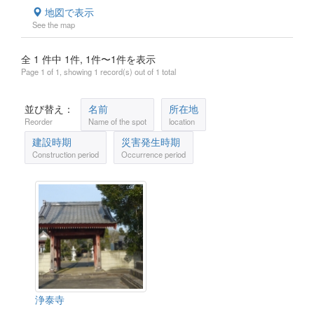
地図で表示
See the map
全 1 件中 1件, 1件〜1件を表示
Page 1 of 1, showing 1 record(s) out of 1 total
並び替え：
名前
所在地
Reorder
Name of the spot
location
建設時期
災害発生時期
Construction period
Occurrence period
浄泰寺