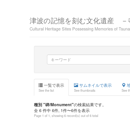
津波の記憶を刻む文化遺産 －
Cultural Heritage Sites Possessing Memories of Tsu
一覧で表示
サムネイルで表示
地
See the list
See thumbnails
See t
種別 "碑/Monument"
の検索結果です。
全 6 件中 6件, 1件〜6件を表示
Page 1 of 1, showing 6 record(s) out of 6 total