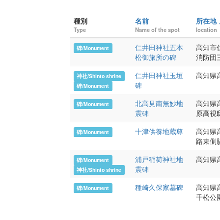
種別
名前
所在地
Type
Name of the spot
location
仁井田神社五本
高知市仁
碑/Monument
松御旅所の碑
消防団
仁井田神社玉垣
高知県
神社/Shinto shrine
碑
碑/Monument
北高見南無妙地
高知県
碑/Monument
震碑
原高視
十津供養地蔵尊
高知県
碑/Monument
路東側
浦戸稲荷神社地
高知県
碑/Monument
震碑
神社/Shinto shrine
種崎久保家墓碑
高知県高
碑/Monument
千松公