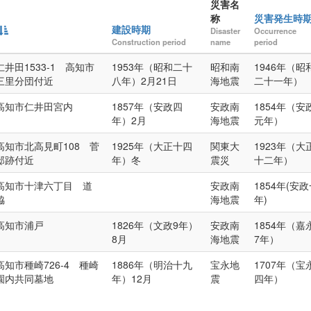
災害名
称
災害発生時
建設時期
Disaster
Occurrence
Construction period
name
period
井田1533-1 高知市
1953年（昭和二十
昭和南
1946年（昭
三里分団付近
八年）2月21日
海地震
二十一年）
高知市仁井田宮内
1857年（安政四
安政南
1854年（安
年）2月
海地震
元年）
高知市北高見町108 菅
1925年（大正十四
関東大
1923年（大
邸跡付近
年）冬
震災
十二年）
高知市十津六丁目 道
安政南
1854年(安
脇
海地震
年)
高知市浦戸
1826年（文政9年）
安政南
1854年（嘉
8月
海地震
7年）
知市種崎726-4 種崎
1886年（明治十九
宝永地
1707年（宝
園内共同墓地
年）12月
震
四年）