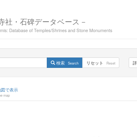
寺社・石碑データベース－
namis: Database of Temples/Shrines and Stone Monuments
検索
リセット
詳
Search
Reset
図で表示
he map