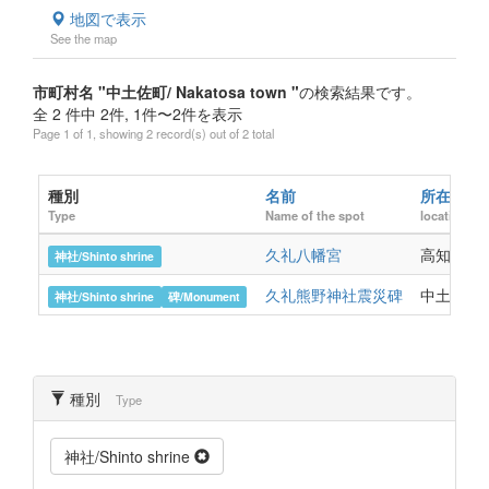
地図で表示
See the map
市町村名 "中土佐町/ Nakatosa town "
の検索結果です。
全 2 件中 2件, 1件〜2件を表示
Page 1 of 1, showing 2 record(s) out of 2 total
種別
名前
所在地
Type
Name of the spot
location
久礼八幡宮
高知県中土
神社/Shinto shrine
久礼熊野神社震災碑
中土佐町
神社/Shinto shrine
碑/Monument
種別
Type
神社/Shinto shrine