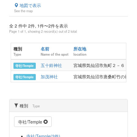
地図で表示
See the map
全 2 件中 2件, 1件〜2件を表示
Page 1 of 1, showing 2 record(s) out of 2 total
種別
名前
所在地
Type
Name of the spot
location
五十鈴神社
宮城県気仙沼市魚町２－６－７
寺社/Temple
加茂神社
宮城県気仙沼市唐桑町竹の袖9
寺社/Temple
種別
Type
寺社/Temple
寺社/Temple(2件)