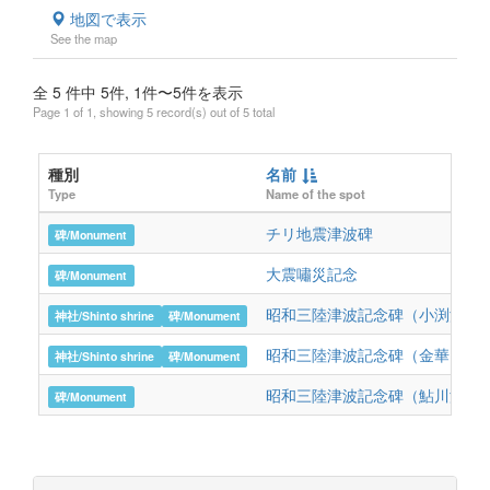
地図で表示
See the map
全 5 件中 5件, 1件〜5件を表示
Page 1 of 1, showing 5 record(s) out of 5 total
種別
名前
Type
Name of the spot
チリ地震津波碑
碑/Monument
大震嘯災記念
碑/Monument
昭和三陸津波記念碑（小渕浜）
神社/Shinto shrine
碑/Monument
昭和三陸津波記念碑（金華山）
神社/Shinto shrine
碑/Monument
昭和三陸津波記念碑（鮎川浜）
碑/Monument