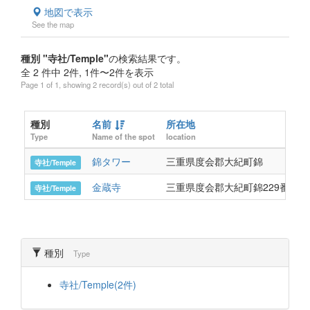
地図で表示
See the map
種別 "寺社/Temple"
の検索結果です。
全 2 件中 2件, 1件〜2件を表示
Page 1 of 1, showing 2 record(s) out of 2 total
種別
名前
所在地
Type
Name of the spot
location
錦タワー
三重県度会郡大紀町錦
寺社/Temple
金蔵寺
三重県度会郡大紀町錦229番地1
寺社/Temple
種別
Type
寺社/Temple(2件)