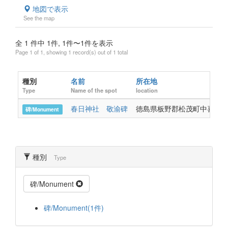
地図で表示
See the map
全 1 件中 1件, 1件〜1件を表示
Page 1 of 1, showing 1 record(s) out of 1 total
種別
名前
所在地
Type
Name of the spot
location
春日神社 敬渝碑
徳島県板野郡松茂町中喜来字
碑/Monument
種別
Type
碑/Monument
碑/Monument(1件)