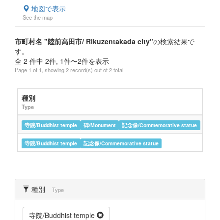
地図で表示
See the map
市町村名 "陸前高田市/ Rikuzentakada city"
の検索結果で
す。
全 2 件中 2件, 1件〜2件を表示
Page 1 of 1, showing 2 record(s) out of 2 total
種別
名
Type
Name
普
寺院/Buddhist temple
碑/Monument
記念像/Commemorative statue
普
寺院/Buddhist temple
記念像/Commemorative statue
種別
Type
寺院/Buddhist temple