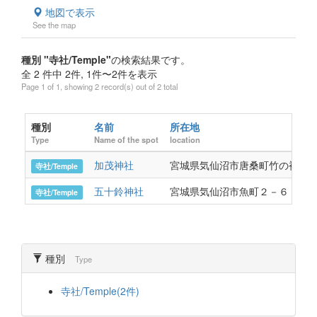
地図で表示
See the map
種別 "寺社/Temple"
の検索結果です。
全 2 件中 2件, 1件〜2件を表示
Page 1 of 1, showing 2 record(s) out of 2 total
種別
名前
所在地
Type
Name of the spot
location
加茂神社
宮城県気仙沼市唐桑町竹の袖9
寺社/Temple
五十鈴神社
宮城県気仙沼市魚町２－６－７
寺社/Temple
種別
Type
寺社/Temple(2件)