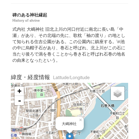
碑のある神社縁起
History of shrine
式内社 大嶋神社 旧北上川の河口付近に南北に長い島「中
瀬」があり、その北端の先に、歌枕「袖の渡り」の地とし
て知られる住吉公園がある。この公園内に鎮座する。\n池
の中に烏帽子石があり、巻石と呼ばれ、北上川がこの石に
当たり後ろで渦を巻くことから巻き石と呼ばれ石巻の地名
の由来となったという。
緯度・経度情報
Latitude/Longitude
+
-
×
大嶋神社