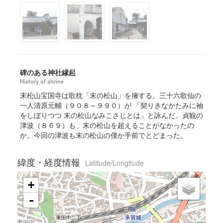
碑のある神社縁起
History of shrine
末松山宝国寺は歌枕「末の松山」を擁する。三十六歌仙の
一人清原元輔（９０８～９９０）が 「契りきなかたみに袖
をしぼりつつ 末の松山なみこさじとは」と詠んだ。貞観の
津波（８６９）も、末の松山を超えることがなかったの
か。今回の津波も末の松山の僅か手前でとどまった。
緯度・経度情報
Latitude/Longitude
+
-