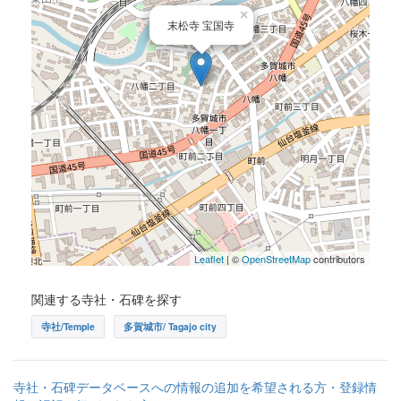
×
末松寺 宝国寺
Leaflet
| ©
OpenStreetMap
contributors
関連する寺社・石碑を探す
寺社/Temple
多賀城市/ Tagajo city
寺社・石碑データベースへの情報の追加を希望される方・登録情